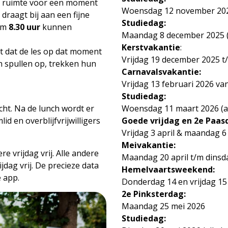
r ruimte voor een moment
Woensdag 12 november 2025 (
draagt bij aan een fijne
Studiedag:
 om
8.30 uur
kunnen
Maandag 8 december 2025 (al
Kerstvakantie
:
t dat de les op dat moment
Vrijdag 19 december 2025 t/
 spullen op, trekken hun
Carnavalsvakantie:
Vrijdag 13 februari 2026 van
Studiedag:
cht. Na de lunch wordt er
Woensdag 11 maart 2026 (all
d en overblijfvrijwilligers
Goede vrijdag en 2e Paas
Vrijdag 3 april & maandag 6
Meivakantie:
re vrijdag vrij. Alle andere
Maandag 20 april t/m dinsd
jdag vrij. De precieze data
Hemelvaartsweekend:
e app.
Donderdag 14 en vrijdag 15
2e Pinksterdag:
Maandag 25 mei 2026
Studiedag: